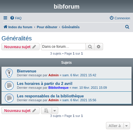
bibforum
FAQ
Connexion
R
Index du forum
Pour débuter
Généralités
e
Généralités
c
Rechercher
Recherche avanc
Nouveau sujet
h
3 sujets • Page
1
sur
1
e
Sujets
r
c
Bienvenue
Dernier message par
Admin
«
sam. 6 févr. 2021 15:42
h
Les horaires à partir du 2 avril
e
Dernier message par
Bibliotheque
«
mer. 10 févr. 2021 15:09
r
Les responsables de la bibliothèque
Dernier message par
Admin
«
sam. 6 févr. 2021 15:56
Nouveau sujet
3 sujets • Page
1
sur
1
Aller à