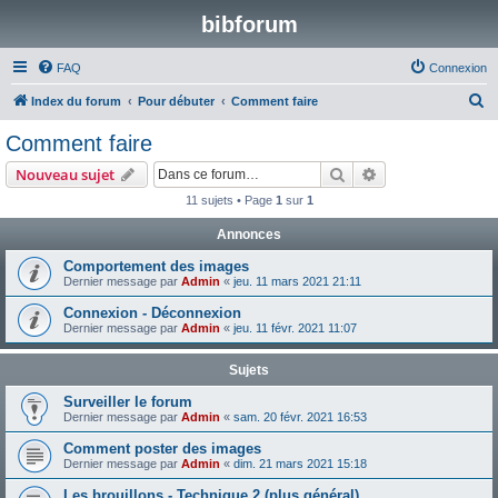
bibforum
FAQ
Connexion
R
Index du forum
Pour débuter
Comment faire
e
Comment faire
c
Rechercher
Recherche avanc
Nouveau sujet
h
11 sujets • Page
1
sur
1
e
Annonces
r
c
Comportement des images
Dernier message par
Admin
«
jeu. 11 mars 2021 21:11
h
Connexion - Déconnexion
e
Dernier message par
Admin
«
jeu. 11 févr. 2021 11:07
r
Sujets
Surveiller le forum
Dernier message par
Admin
«
sam. 20 févr. 2021 16:53
Comment poster des images
Dernier message par
Admin
«
dim. 21 mars 2021 15:18
Les brouillons - Technique 2 (plus général)