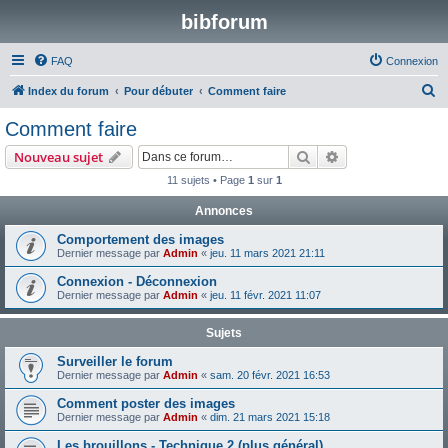
bibforum
FAQ
Connexion
R
Index du forum
Pour débuter
Comment faire
e
Comment faire
c
Rechercher
Recherche avanc
Nouveau sujet
h
11 sujets • Page
1
sur
1
e
Annonces
r
c
Comportement des images
Dernier message par
Admin
«
jeu. 11 mars 2021 21:11
h
Connexion - Déconnexion
e
Dernier message par
Admin
«
jeu. 11 févr. 2021 11:07
r
Sujets
Surveiller le forum
Dernier message par
Admin
«
sam. 20 févr. 2021 16:53
Comment poster des images
Dernier message par
Admin
«
dim. 21 mars 2021 15:18
Les brouillons - Technique 2 (plus général)