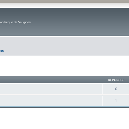
bliothèque de Vaugines
ses
cher
cherche avancée
RÉPONSES
0
1