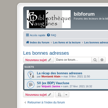
bibforum
Forums des lecteurs de la bi
Accès rapide
FAQ
Index du forum
Les livres et la lecture
Les bonnes adres
Les bonnes adresses
Recher
Re
Nouveau sujet
SUJETS
La récap des bonnes adresses
par
Montavid Alain
»
mar. 9 févr. 2021 11:50
Sll (ex BDP) Vaucluse
par
Volpatti Janine
»
sam. 27 févr. 2021 16:32
Nouveau sujet
Retourner à l’index du forum