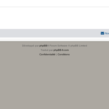
Nou
Développé par
phpBB
® Forum Software © phpBB Limited
Traduit par
phpBB-fr.com
Confidentialité
|
Conditions