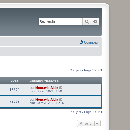
Rechercher
Recherche avancé
Connexion
2 sujets • Page
1
sur
1
VUES
DERNIER MESSAGE
par
Montavid Alain
13371
mar. 9 févr. 2021 11:50
par
Montavid Alain
73298
dim. 28 févr. 2021 12:14
2 sujets • Page
1
sur
1
Aller à