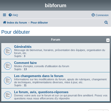
bibforum
FAQ
Connexion
R
Index du forum
Pour débuter
e
Pour débuter
c
Forum
h
e
Généralités
Message de bienvenue, horaires, présentation des équipes, organisation du
r
forum, etc.
Sujets :
3
c
Comment faire
h
Modes d'emploi, conseils d'utilisation du forum
Sujets :
13
e
Les changements dans le forum
r
Informations sur les modifications du forum, ajouts de rubriques, changement
de techniques, implémentations diverses, mise à jour, etc.
Sujets :
11
Le forum, avis, questions-réponses
Donnez votre avis sur le forum et sur ce qui pourrait être amélioré. Posez vos
questions nous nous efforcerons d'y répondre