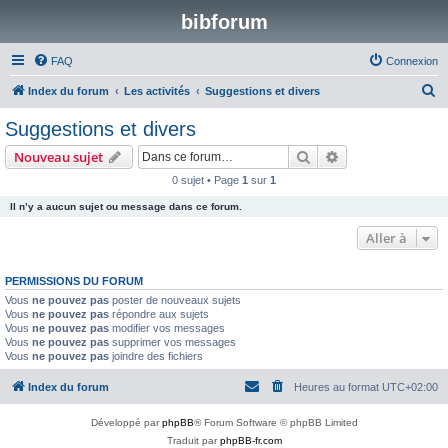
bibforum
FAQ
Connexion
R
Index du forum
Les activités
Suggestions et divers
e
Suggestions et divers
c
Rechercher
Recherche avanc
Nouveau sujet
h
0 sujet • Page
1
sur
1
e
Il n’y a aucun sujet ou message dans ce forum.
r
c
Aller à
h
PERMISSIONS DU FORUM
e
Vous
ne pouvez pas
poster de nouveaux sujets
r
Vous
ne pouvez pas
répondre aux sujets
Vous
ne pouvez pas
modifier vos messages
Vous
ne pouvez pas
supprimer vos messages
Vous
ne pouvez pas
joindre des fichiers
Index du forum
Heures au format
UTC+02:00
Développé par
phpBB
® Forum Software © phpBB Limited
Traduit par
phpBB-fr.com