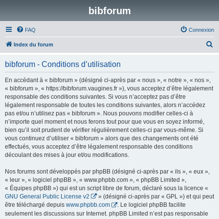
bibforum
FAQ
Connexion
R
Index du forum
e
bibforum - Conditions d’utilisation
c
h
En accédant à « bibforum » (désigné ci-après par « nous », « notre », « nos »,
« bibforum », « https://bibforum.vaugines.fr »), vous acceptez d’être légalement
e
responsable des conditions suivantes. Si vous n’acceptez pas d’être
r
légalement responsable de toutes les conditions suivantes, alors n’accédez
pas et/ou n’utilisez pas « bibforum ». Nous pouvons modifier celles-ci à
c
n’importe quel moment et nous ferons tout pour que vous en soyez informé,
h
bien qu’il soit prudent de vérifier régulièrement celles-ci par vous-même. Si
vous continuez d’utiliser « bibforum » alors que des changements ont été
e
effectués, vous acceptez d’être légalement responsable des conditions
r
découlant des mises à jour et/ou modifications.
Nos forums sont développés par phpBB (désigné ci-après par « ils », « eux »,
« leur », « logiciel phpBB », « www.phpbb.com », « phpBB Limited »,
« Équipes phpBB ») qui est un script libre de forum, déclaré sous la licence «
GNU General Public License v2
» (désigné ci-après par « GPL ») et qui peut
être téléchargé depuis
www.phpbb.com
. Le logiciel phpBB facilite
seulement les discussions sur Internet. phpBB Limited n’est pas responsable