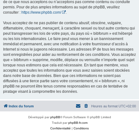
de ce que nous acceptons ou n’acceptons pas comme contenu ou conduite
permis. Pour de plus amples informations au sujet de phpBB, veuillez
consulter :
https://www.phpbb.com/
.
Vous acceptez de ne pas publier de contenu abusif, obscène, vulgaire,
diffamatoire, choquant, menaçant, à caractère sexuel ou tout autre contenu qui
peut transgresser les lois de votre pays, du pays où « bibforum » est hébergé
ou les lois internationales. Le faire peut vous mener à un bannissement
immédiat et permanent, avec une notification à votre fournisseur d’accès à
Internet si nous le jugeons nécessaire. Les adresses IP de tous les messages
sont enregistrées pour aider au renforcement de ces conditions. Vous acceptez
que « bibforum » supprime, modifie, déplace ou verrouille n’importe quel sujet
lorsque nous estimons que cela est nécessaire. En tant que membre, vous
acceptez que toutes les informations que vous avez saisies soient stockées
dans notre base de données. Bien que ces informations ne soient pas
diffusées à une tierce partie sans votre consentement, ni « bibforum », ni
phpBB ne pourront être tenus comme responsables en cas de tentative de
piratage visant à compromettre les données.
Index du forum
Heures au format
UTC+02:00
Développé par
phpBB
® Forum Software © phpBB Limited
Traduit par
phpBB-fr.com
Confidentialité
|
Conditions