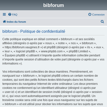
bibforum
FAQ
Connexion
R
Index du forum
e
bibforum - Politique de confidentialité
c
h
Cette politique explique en détail comment « bibforum » et ses sociétés
affiliées (désignés ci-après par « nous », « notre », « nos », « bibforum »,
e
« https://bibforum.vaugines.fr ») et phpBB (désigné ci-après par « ils », « eux »,
r
« leur », « logiciel phpBB », « www.phpbb.com », « phpBB Limited »,
« Équipes phpBB ») utilisent n’importe quelle information collectée pendant
c
n’importe quelle session d’utilisation de votre part (désignée ci-après par « vos
h
informations »).
e
Vos informations sont collectées de deux manières. Premièrement, en
r
naviguant sur « bibforum », le logiciel phpBB créera un certain nombre de
cookies, qui sont des petits fichiers textes téléchargés dans les fichiers
temporaires du navigateur Internet de votre ordinateur. Les deux premiers
cookies ne contiennent qu’un identifiant utilisateur (désigné ci-après par
« user-id ») et un identifiant de session invité (désigné ci-après par « session-
id »), qui vous sont automatiquement assignés par le logiciel phpBB. Un
troisième cookie sera créé une fois que vous naviguerez sur les sujets de
« bibforum » et est utilisé pour stocker les informations sur les sujets que vous