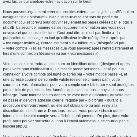
avez lus, ce qui améliore votre navigation sur le forum.
Nous pouvons également créer des cookies externes au logiciel phpBB tout en
naviguant sur « bibforum », bien que ceux-ci soient hors de portée du
document qui est prévu pour couvrir seulement les pages créées par le logiciel
phpBB. La seconde manière est de récupérer l’information que vous nous
envoyez et que nous collectons. Ceci peut être, et n’est pas limité à : la
publication de message en tant qu’utilisateur invité (désignée ci-après par
« messages invités »), l’enregistrement sur « bibforum » (désignée ici par
« votre compte ») et les messages que vous envoyez après l’enregistrement et
lors d’une connexion (désignés ici par « vos messages »).
Votre compte contiendra au minimum un identifiant unique (désigné ci-après
par « votre nom d’utilisateur »), un mot de passe personnel utilisé pour la
connexion à votre compte (désigné ci-après par « votre mot de passe »), et
une adresse courriel personnelle valide (désignée ci-après par « votre
courriel »). Vos informations pour votre compte sur « bibforum » sont protégées
par les lois de protection des données applicables dans le pays qui nous
héberge. Toute information en-dehors de votre nom d’utilisateur, de votre mot
de passe et de votre adresse courriel requise par « bibforum » durant la
procédure d’enregistrement, qu’elle soit obligatoire ou non, reste à la
discrétion de « bibforum ». Dans tous les cas, vous pouvez choisir quelle
information de votre compte sera affichée publiquement. De plus, dans votre
profil, vous pouvez souscrire ou non à l’envoi automatique de courriel par le
logiciel phpBB.
Votre mot de passe est crypté (hashage à sens unique) afin qu’il soit sécurisé.