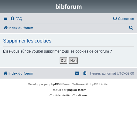
bibforum
FAQ
Connexion
R
Index du forum
e
Supprimer les cookies
c
h
Êtes-vous sûr de vouloir supprimer tous les cookies de ce forum ?
e
r
c
Index du forum
Heures au format
UTC+02:00
h
Développé par
phpBB
® Forum Software © phpBB Limited
e
Traduit par
phpBB-fr.com
r
Confidentialité
|
Conditions