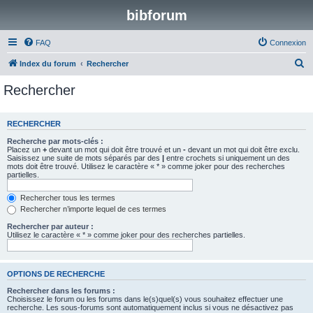
bibforum
FAQ
Connexion
R
Index du forum
Rechercher
e
Rechercher
c
h
RECHERCHER
e
Recherche par mots-clés :
r
Placez un
+
devant un mot qui doit être trouvé et un
-
devant un mot qui doit être exclu.
Saisissez une suite de mots séparés par des
|
entre crochets si uniquement un des
c
mots doit être trouvé. Utilisez le caractère « * » comme joker pour des recherches
partielles.
h
e
Rechercher tous les termes
Rechercher n’importe lequel de ces termes
r
Rechercher par auteur :
Utilisez le caractère « * » comme joker pour des recherches partielles.
OPTIONS DE RECHERCHE
Rechercher dans les forums :
Choisissez le forum ou les forums dans le(s)quel(s) vous souhaitez effectuer une
recherche. Les sous-forums sont automatiquement inclus si vous ne désactivez pas