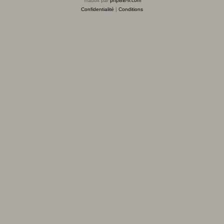
Traduit par
phpBB-fr.com
Confidentialité
|
Conditions