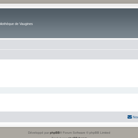
bliothèque de Vaugines
Nou
Développé par
phpBB
® Forum Software © phpBB Limited