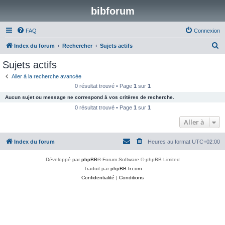
bibforum
FAQ
Connexion
R
Index du forum
Rechercher
Sujets actifs
e
Sujets actifs
c
Aller à la recherche avancée
h
0 résultat trouvé • Page
1
sur
1
e
Aucun sujet ou message ne correspond à vos critères de recherche.
r
0 résultat trouvé • Page
1
sur
1
c
Aller à
h
Index du forum
Heures au format
UTC+02:00
e
r
Développé par
phpBB
® Forum Software © phpBB Limited
Traduit par
phpBB-fr.com
Confidentialité
|
Conditions