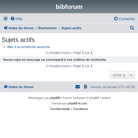
bibforum
FAQ
Connexion
R
Index du forum
Rechercher
Sujets actifs
e
Sujets actifs
c
Aller à la recherche avancée
h
0 résultat trouvé • Page
1
sur
1
e
Aucun sujet ou message ne correspond à vos critères de recherche.
r
0 résultat trouvé • Page
1
sur
1
c
Aller à
h
Index du forum
Heures au format
UTC+02:00
e
r
Développé par
phpBB
® Forum Software © phpBB Limited
Traduit par
phpBB-fr.com
Confidentialité
|
Conditions