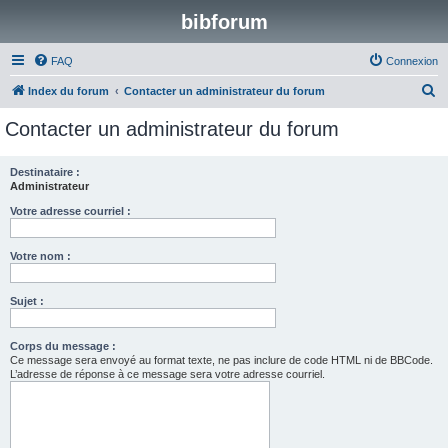
bibforum
FAQ
Connexion
R
Index du forum
Contacter un administrateur du forum
e
Contacter un administrateur du forum
c
h
Destinataire :
Administrateur
e
r
Votre adresse courriel :
c
Votre nom :
h
e
Sujet :
r
Corps du message :
Ce message sera envoyé au format texte, ne pas inclure de code HTML ni de BBCode.
L’adresse de réponse à ce message sera votre adresse courriel.