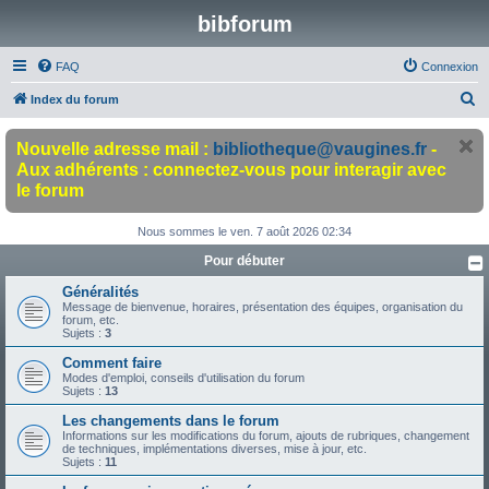
bibforum
FAQ
Connexion
R
Index du forum
e
Nouvelle adresse mail :
bibliotheque@vaugines.fr
-
c
Aux adhérents : connectez-vous pour interagir avec
h
le forum
e
r
Nous sommes le ven. 7 août 2026 02:34
c
Pour débuter
h
Généralités
Message de bienvenue, horaires, présentation des équipes, organisation du
e
forum, etc.
Sujets :
3
r
Comment faire
Modes d'emploi, conseils d'utilisation du forum
Sujets :
13
Les changements dans le forum
Informations sur les modifications du forum, ajouts de rubriques, changement
de techniques, implémentations diverses, mise à jour, etc.
Sujets :
11