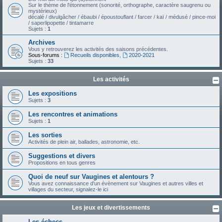
Sur le thème de l'étonnement (sonorité, orthographe, caractère saugrenu ou
mystérieux)
décalé / divulgâcher / ébaubi / époustouflant / farcer / kaï / médusé / pince-moi
/ saperlipopette / tintamarre
Sujets :
1
Archives
Vous y retrouverez les activités des saisons précédentes.
Sous-forums :
Recueils disponibles
,
2020-2021
Sujets :
33
Les activités
Les expositions
Sujets :
3
Les rencontres et animations
Sujets :
1
Les sorties
Activités de plein air, ballades, astronomie, etc.
Suggestions et divers
Propositions en tous genres
Quoi de neuf sur Vaugines et alentours ?
Vous avez connaissance d'un évènement sur Vaugines et autres villes et
villages du secteur, signalez-le ici
Les jeux et divertissements
Les échecs