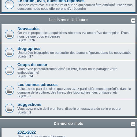
Le forum, avis, questions-réponses
Donnez votre avis sur le forum et sur ce qui pourrait être amélioré. Posez vos
questions nous nous efforcerons d'y répondre
Les livres et la lecture
Nouveautés
On vous propose les acquisitions récentes via une brève description. Dites-
nous ce que vous en pensez.
Sujets :
376
Biographies
Une brève biographie en particulier des auteurs figurant dans les nouveautés
Sujets :
17
Coups de coeur
Vous avez particulièrement aimé un livre, faites-nous partager votre
enthousiasme!
Sujets :
34
Les bonnes adresses
Faites-nous part des sites que vous avez particulièrement appréciés dans le
domaine de la culture, des livres, des biographies, des critiques, etc.
Sujets :
2
Suggestions
Vous avez envie de lire un livre, dites-le on essayera de se le procurer
Sujets :
1
Dis-moi dix mots
2021-2022
Dis-moi dix mots qui (d)étonnent