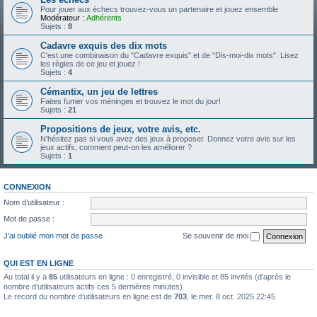
Pour jouer aux échecs trouvez-vous un partenaire et jouez ensemble
Modérateur :
Adhérents
Sujets :
8
Cadavre exquis des dix mots
C'est une combinaison du "Cadavre exquis" et de "Dis-moi-dix mots". Lisez
les règles de ce jeu et jouez !
Sujets :
4
Cémantix, un jeu de lettres
Faites fumer vos méninges et trouvez le mot du jour!
Sujets :
21
Propositions de jeux, votre avis, etc.
N'hésitez pas si vous avez des jeux à proposer. Donnez votre avis sur les
jeux actifs, comment peut-on les améliorer ?
Sujets :
1
CONNEXION
Nom d’utilisateur :
Mot de passe :
J’ai oublié mon mot de passe
Se souvenir de moi
QUI EST EN LIGNE
Au total il y a
85
utilisateurs en ligne : 0 enregistré, 0 invisible et 85 invités (d’après le
nombre d’utilisateurs actifs ces 5 dernières minutes)
Le record du nombre d’utilisateurs en ligne est de
703
, le mer. 8 oct. 2025 22:45