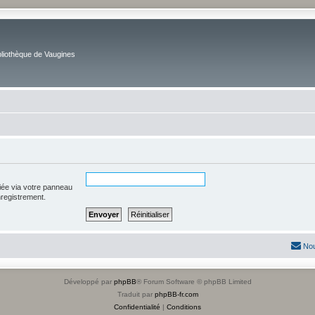
bliothèque de Vaugines
iée via votre panneau
enregistrement.
Nou
Développé par
phpBB
® Forum Software © phpBB Limited
Traduit par
phpBB-fr.com
Confidentialité
|
Conditions