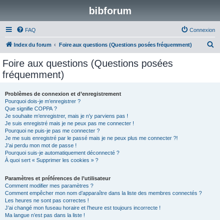
bibforum
FAQ
Connexion
R
Index du forum
Foire aux questions (Questions posées fréquemment)
e
Foire aux questions (Questions posées
c
fréquemment)
h
e
Problèmes de connexion et d’enregistrement
Pourquoi dois-je m’enregistrer ?
r
Que signifie COPPA ?
c
Je souhaite m’enregistrer, mais je n’y parviens pas !
Je suis enregistré mais je ne peux pas me connecter !
h
Pourquoi ne puis-je pas me connecter ?
Je me suis enregistré par le passé mais je ne peux plus me connecter ?!
e
J’ai perdu mon mot de passe !
r
Pourquoi suis-je automatiquement déconnecté ?
À quoi sert « Supprimer les cookies » ?
Paramètres et préférences de l’utilisateur
Comment modifier mes paramètres ?
Comment empêcher mon nom d’apparaître dans la liste des membres connectés ?
Les heures ne sont pas correctes !
J’ai changé mon fuseau horaire et l’heure est toujours incorrecte !
Ma langue n’est pas dans la liste !