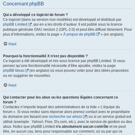
Concernant phpBB
Qui a développé ce logiciel de forum ?
Ce logiciel (dans sa version non modifiée) est développé et distribué par
phpBB Limited
, qui en a les droits d’auteur. Il est publié sous la licence
publique générale GNU version 2 (GPL-2.0) et peut être diffusé librement. Pour
plus d’informations, visitez la page «
À propos de phpBB
» (en anglais).
Haut
Pourquoi la fonctionnalité X n’est pas disponible ?
Ce logiciel a été développé et mis sous licence par phpBB Limited. Si vous
pensez qu’une fonctionnalité nécessite d’être ajoutée, visitez la page
phpBB Ideas
(en anglais) où vous pouvez voter pour des idées proposées
ou en suggérer de nouvelles.
Haut
Qui contacter pour les abus ou les questions légales concernant ce
forum ?
Contactez n’importe lequel des administrateurs de la liste « L’équipe du
forum ». Si vous restez sans réponse alors prenez contact avec le propriétaire
du domaine (en faisant une
recherche sur whois
) ou si un service gratuit est
utilisé (exemple : Yahoo!, Free, f2s.com, etc.), avec le service de gestion ou des
abus. Notez que phpBB Limited
n’a absolument aucun contrôle
et ne peut
être, en aucun cas, tenu pour responsable sur
comment
,
où
ou
par qui
ce