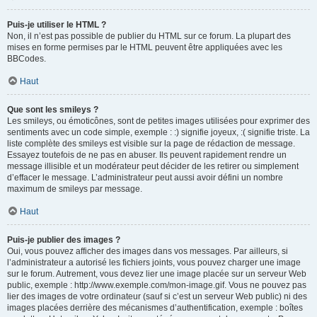
Puis-je utiliser le HTML ?
Non, il n’est pas possible de publier du HTML sur ce forum. La plupart des
mises en forme permises par le HTML peuvent être appliquées avec les
BBCodes.
Haut
Que sont les smileys ?
Les smileys, ou émoticônes, sont de petites images utilisées pour exprimer des
sentiments avec un code simple, exemple : :) signifie joyeux, :( signifie triste. La
liste complète des smileys est visible sur la page de rédaction de message.
Essayez toutefois de ne pas en abuser. Ils peuvent rapidement rendre un
message illisible et un modérateur peut décider de les retirer ou simplement
d’effacer le message. L’administrateur peut aussi avoir défini un nombre
maximum de smileys par message.
Haut
Puis-je publier des images ?
Oui, vous pouvez afficher des images dans vos messages. Par ailleurs, si
l’administrateur a autorisé les fichiers joints, vous pouvez charger une image
sur le forum. Autrement, vous devez lier une image placée sur un serveur Web
public, exemple : http://www.exemple.com/mon-image.gif. Vous ne pouvez pas
lier des images de votre ordinateur (sauf si c’est un serveur Web public) ni des
images placées derrière des mécanismes d’authentification, exemple : boîtes